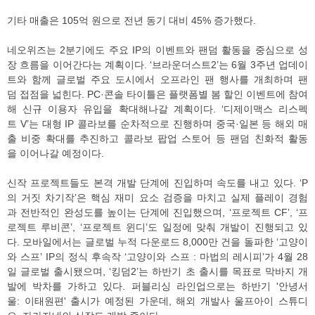
기타 매출은 105억 원으로 전년 동기 대비 45% 증가했다.
네오위즈는 2분기에도 주요 IP의 이벤트와 팬덤 활동을 중심으로 성
장 흐름을 이어간다는 계획이다. ‘브라운더스트2’는 6월 3주년 업데이
트와 함께 글로벌 주요 도시에서 오프라인 팬 행사를 개최하며 팬
덤 접점을 넓힌다. PC·콘솔 타이틀은 플랫폼별 봄 할인 이벤트에 참여
해 신규 이용자 유입을 확대해나갈 계획이다. ‘디제이맥스 리스펙
트 V’는 대형 IP 콜라보를 순차적으로 진행하며 중국·일본 등 해외 매
출 비중 확대를 추진하고 콜라보 팝업 스토어 등 팬덤 친화적 활동
을 이어나갈 예정이다.
신작 프로젝트들도 본격 개발 단계에 진입하며 속도를 내고 있다. ‘P
의 거짓 차기작’은 핵심 재미 요소 검증을 마치고 실제 플레이 경험
과 전반적인 완성도를 높이는 단계에 진입했으며, ‘프로젝트 CF’, ‘프
로젝트 루비콘’, ‘프로젝트 윈디’도 일정에 맞춰 개발이 진행되고 있
다. 모바일에서는 글로벌 누적 다운로드 8,000만 건을 돌파한 ‘고양이
와 스프’ IP의 정식 후속작 ‘고양이와 스프 : 마법의 레시피’가 4월 28
일 글로벌 출시됐으며, ‘킹덤2’는 하반기 초 출시를 목표로 막바지 개
발에 박차를 가하고 있다. 퍼블리싱 라인업으로는 하반기 '안녕서
울: 이태원편' 출시가 예정된 가운데, 해외 개발사 울프아이 스튜디