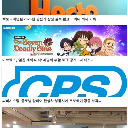
헥토파이낸셜 2026년 상반기 잠정 실적 발표… 역대 최대 기록 ...
마브렉스, ‘일곱 개의 대죄: 계명의 부활 NFT’ 공개... 서비스...
씨피시스템, 글로벌 탑티어 완성차 부품사에 로보웨이 공급 부각...