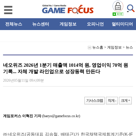
전체뉴스
뉴스센터
게임정보
오피니언
멀티미디어
뉴스홈
>
게임정보
>
뉴스
네오위즈 2026년 1분기 매출액 1014억 원, 영업이익 70억 원
기록... 자체 개발 라인업으로 성장동력 만든다
2026년05월11일 09시09분
기사스크랩
작게 -
크게 +
게임포커스 이혁진 기자
(baeyo@gamefocus.co.kr)
㈜네오위즈(공동대표 김승철, 배태근)가 한국채택국제회계기준(K-IF