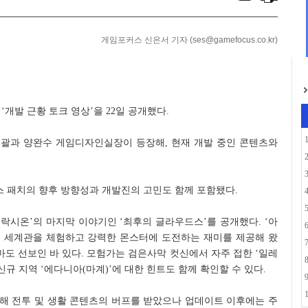
포츠팀 유니폼 및 캡슐...
7년간의 TFT... ...
게임포커스 신은서 기자 (ses@gamefocus.co.kr)
‘개발 근황 토크 영상’을 22일 공개했다.
괄과 양완수 게임디자인실장이 등장해, 현재 개발 중인 콘텐츠와
 패치의 향후 방향성과 개발진의 고민도 함께 포함됐다.
아토락시온’의 마지막 이야기인 ‘최후의 글라우드스’를 공개했다. ‘아
 세계관을 체험하고 강력한 몬스터에 도전하는 재미를 제공해 왔
테마도 선보인 바 있다. 모험가는 검은사막 컷신에서 자주 접한 ‘일레
신규 지역 ‘에다니아(마계)’에 대한 힌트도 함께 확인할 수 있다.
해 전투 및 생활 콘텐츠의 버프를 받았으나 업데이트 이후에는 주