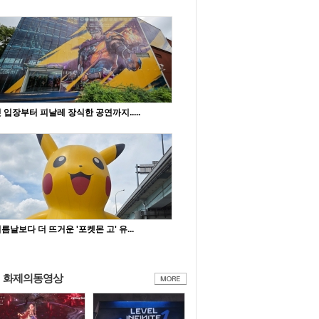
 입장부터 피날레 장식한 공연까지.....
름날보다 더 뜨거운 '포켓몬 고' 유...
화제의동영상