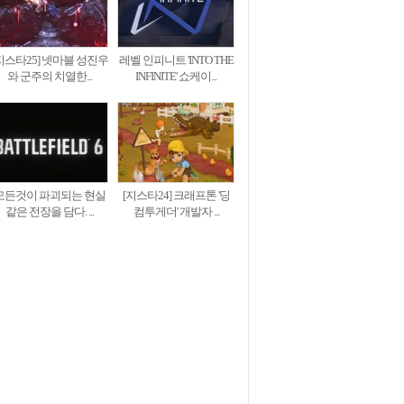
지스타25] 넷마블 성진우
레벨 인피니트 'INTO THE
와 군주의 치열한...
INFINITE' 쇼케이...
모든것이 파괴되는 현실
[지스타24] 크래프톤 '딩
같은 전장을 담다. ...
컴투게더' 개발자 ...