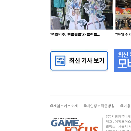
'명일방주: 엔드필드'와 프랭크...
"판매 수익
게임포커스소개
개인정보취급방침
이용
(주)지원커뮤니케이션즈 
제호 : 게임포커스 
발행소 : 서울시 서초구