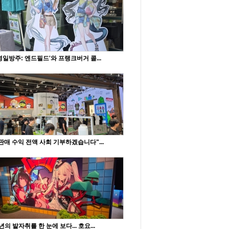
명일방주: 엔드필드'와 프랭크버거 콜...
판매 수익 전액 사회 기부하겠습니다"...
년의 발자취를 한 눈에 보다... 호요...