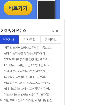
가장 많이 본 뉴스
취재기사
기획/특집
게임정보
1
작곡 보조에서 블리자드 음악의 기둥으로.....
2
올해 여름의 끝은 '우마무스메'와 함께... ...
3
SOOP, 트래픽 및 매출 성장 위한 세 가지 ...
4
EA, 사우디 국부펀드 컨소시엄에 인수... 7...
5
"8월 말 부산에서 만나요", '오버워치' 아...
6
[금주의 게임일정] 'BIC 2026' 7일 온라인 ...
7
마블 최신작 '스파이더맨: 브랜드 뉴 데이'...
8
업데이트 템포 높이는 '오버워치', 신규 영...
9
'마인크래프트' 닌텐도 스위치2 버전 10월 ...
10
게임트릭스 상위 10개 게임 PC방 사용량 전...