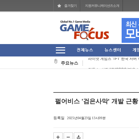
즐겨찾기
지원커뮤니케이션즈소개
라이엇 게임즈 개발진이 말하는 지난 
라이엇 게임즈 'TFT' 한국 서버 
주요뉴스
컴투스, 신작 MMORPG '제우스:
그라비티 2026년 2분기 매출 161
라인게임즈, 자체 개발 PC 신작 'Q
스마일게이트, 엔픽셀 개발 MMOR
펄어비스 '검은사막' 개발 근황
헥토이노베이션 상반기 매출 2151
스마일게이트, '코믹월드 335 일산
등록일
2025년04월23일 13시09분
CLEK, 서스펜스 탈옥 RPG 'Back 