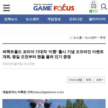
전체뉴스
뉴스센터
게임정보
오피니언
멀티미디어
뉴스홈
>
뉴스센터
>
취재
퍼펙트월드 코리아 기대작 '이환' 출시 기념 오프라인 이벤트
개최, 평일 오전부터 팬들 몰려 인기 증명
2026년04월29일 19시50분
기사스크랩
작게 -
크게 +
게임포커스 이혁진 기자
(baeyo@gamefocus.co.kr)