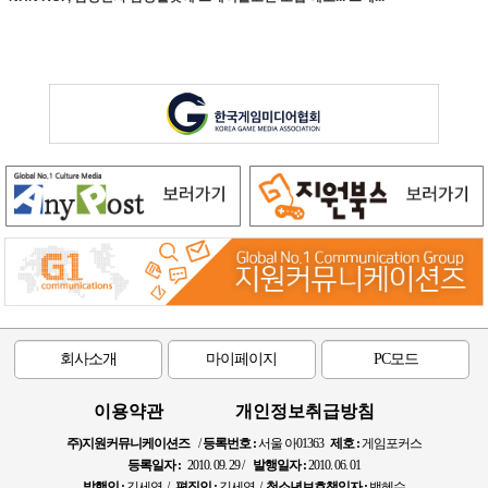
회사소개
마이페이지
PC모드
이용약관
개인정보취급방침
주)지원커뮤니케이션즈
/
등록번호 :
서울 아01363
제호 :
게임포커스
등록일자 :
2010. 09. 29 /
발행일자 :
2010. 06. 01
발행인 :
김세영 /
편집인 :
김세영 /
청소년보호책임자 :
백혜수