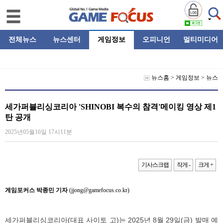
전체뉴스
뉴스센터
게임정보
오피니언
멀티미디어
뉴스홈
>
게임정보
>
뉴스
세가퍼블리싱코리아 'SHINOBI 복수의 참격'메이킹 영상 제1
탄 공개
2025년05월16일 17시11분
기사스크랩
작게 -
크게 +
게임포커스 박종민 기자
(jjong@gamefocus.co.kr)
세가퍼블리싱코리아(대표 사이토 고)는 2025년 8월 29일(금) 발매 예