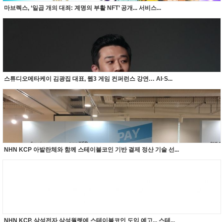
마브렉스, ‘일곱 개의 대죄: 계명의 부활 NFT’ 공개... 서비스...
스튜디오메타케이 김광집 대표, 웹3 게임 컨퍼런스 강연… AI·S...
NHN KCP 아발란체와 함께 스테이블코인 기반 결제 정산 기술 선...
NHN KCP, 삼성전자 삼성월렛에 스테이블코인 도입 예고... 스테...