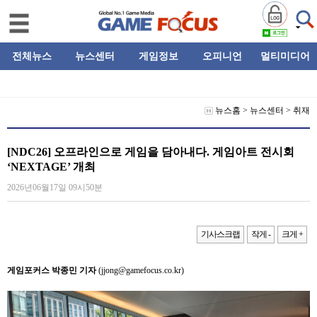
전체뉴스
뉴스센터
게임정보
오피니언
멀티미디어
뉴스홈
>
뉴스센터
>
취재
[NDC26] 오프라인으로 게임을 담아내다. 게임아트 전시회
‘NEXTAGE’ 개최
2026년06월17일 09시50분
기사스크랩
작게 -
크게 +
게임포커스 박종민 기자
(jjong@gamefocus.co.kr)