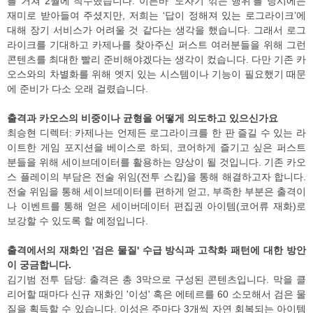
를 거쳐 2월에 착수했습니다. 이른바 '도자기 깎는 행위'를 당시에는
재미로 받아들여 주셨지만, 저희는 ‘답이 정해져 있는 로그라이크’에
대해 장기 서비스가 어려울 것 같다는 생각을 했습니다. 그래서 로그
라이크를 기대하고 카제나를 찾아주신 퍼스트 여러분들을 위해 그런
콘텐츠를 최대한 빨리 준비해야겠다는 생각이 컸습니다. 다만 기존 카
오스와의 차별화를 위해 엣지 있는 시스템이나 기능이 필요했기 때문
에 준비가 다소 오래 걸렸습니다.
출격과 카오스의 비중이나 균형을 어떻게 의도하고 있으신가요
최승현 디렉터: 카제나는 언제든 로그라이크를 한 판 즐길 수 있는 라
이트한 게임 포지션을 베이스로 하되, 코어하게 즐기고 싶은 퍼스트
분들을 위해 세이브데이터를 활용하는 양상이 될 것입니다. 기존 카오
스 플레이의 부담은 전술 위임(전투 스킵)을 통해 해결하고자 합니다.
전술 위임을 통해 세이브데이터를 편하게 얻고, 부족한 부분은 출격이
나 이벤트를 통해 얻은 세이버데이터 편집권 아이템(코어류 재화)로
보강할 수 있도록 할 예정입니다.
출격에서의 재화인 '검은 물질' 수급 방식과 고착화 패턴에 대한 방안
이 궁금합니다.
김기범 전투 담당: 출격은 총 3막으로 구성된 콘텐츠입니다. 막을 클
리어할 때마다 신규 재화인 '이성' 혹은 에테르를 60 소모해서 검은 물
질을 획득할 수 있습니다. 이성은 주마다 3개씩 자연 회복되는 아이템