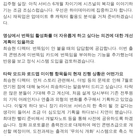
김주형 실장: 아직 서비스 6개월 차이기에 시즈널의 복각을 이야기하
기는 조금 조심스럽습니다. 우선은 하이데마리에 집중하고자 합니다.
상시 재픽업은 업데이트 후 캐릭터 활용도 분석을 거쳐 준비하겠습니
다.
명상에서 번뜩임 활성화를 더 자유롭게 하고 싶다는 의견에 대한 개선
계획이 있을까요
최승현 디렉터: 번뜩임이 안 붙을 때의 답답함에 공감합니다. 이번 출
격 콘텐츠에 미번뜩임 카드에 번뜩임을 부여하는 기능을 추가했는데
반응을 보고 정식 시스템 도입을 검토하겠습니다.
타락 모드와 로드맵 미이행 항목들의 현재 진행 상황은 어떤가요
최승현 디렉터: 먼저 스토리 관련해서, 더빙 등의 문제로 인해 7월로
연기된 점에 대해 늦어서 죄송하다는 말씀부터 드리고 싶습니다. 타락
은 많은 분들이 기대해 주고 계신데, 처음 설계 당시부터 기존 전투원
의 기믹 어레인지나 연출과 외형의 변화를 추구해서 기획하고 있었습
니다. 이렇게 하다 보니 장기 라이브 서비스의 한 축이 될 것 같다는
생각이 들어서 조금 더 심도있게 기획을 하다보니 지연이 됐습니다.
최대한 빨리 준비해서 개발자노트 등을 통해 사전에 공유하도록 하겠
습니다. 정화 프로토콜은 총력전으로 대체하여 메인 콘텐츠급으로 개
선할 예정이며, 도전과제는 출격의 '무의식 개화' 시스템으로 축소 적