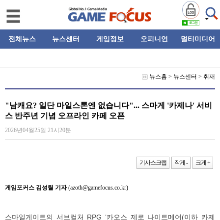
전체뉴스
뉴스센터
게임정보
오피니언
멀티미디어
뉴스홈
>
뉴스센터
>
취재
"남캐요? 일단 마일스톤엔 없습니다"... 스마게 '카제나' 서비
스 반주년 기념 오프라인 카페 오픈
2026년04월25일 21시20분
기사스크랩
작게 -
크게 +
게임포커스 김성렬 기자
(azoth@gamefocus.co.kr)
스마일게이트의 서브컬처 RPG ‘카오스 제로 나이트메어(이하 카제