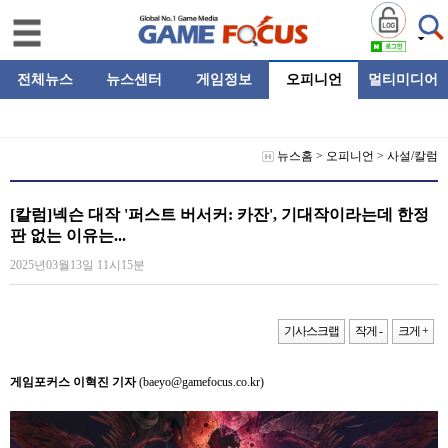
전체뉴스
뉴스센터
게임정보
오피니언
멀티미디어
뉴스홈
>
오피니언
>
사설/칼럼
[칼럼]넥슨 대작 '퍼스트 버서커: 카잔', 기대작이라는데 한정
판 없는 이유는...
2025년03월13일 11시15분
기사스크랩
작게 -
크게 +
게임포커스 이혁진 기자
(baeyo@gamefocus.co.kr)