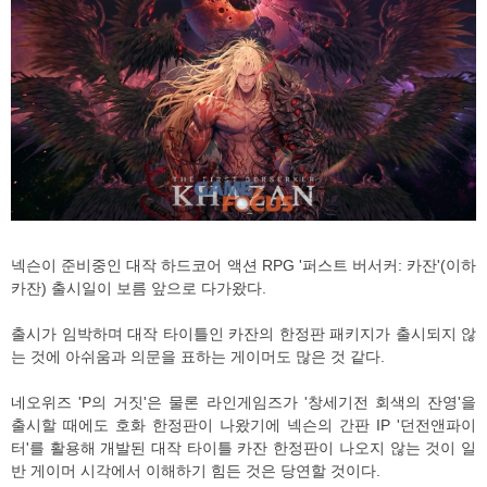
넥슨이 준비중인 대작 하드코어 액션 RPG '퍼스트 버서커: 카잔'(이하
카잔) 출시일이 보름 앞으로 다가왔다.
출시가 임박하며 대작 타이틀인 카잔의 한정판 패키지가 출시되지 않
는 것에 아쉬움과 의문을 표하는 게이머도 많은 것 같다.
네오위즈 'P의 거짓'은 물론 라인게임즈가 '창세기전 회색의 잔영'을
출시할 때에도 호화 한정판이 나왔기에 넥슨의 간판 IP '던전앤파이
터'를 활용해 개발된 대작 타이틀 카잔 한정판이 나오지 않는 것이 일
반 게이머 시각에서 이해하기 힘든 것은 당연할 것이다.