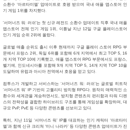
소환수 ‘아르타미엘’ 업데이트로 호평 받으며 국내 애플 앱스토어 인
기 게임 1위를 차지했다.
'서머너즈 워: 러쉬'는 첫 신규 레전드 소환수 업데이트 직후 국내 애플
앱스토어 전체 인기 게임 1위, 이튿날 지난 12일 구글 플레이스토어
인기 게임 순위 2위에 올랐다.
글로벌 매출 순위도 출시 이후 현재까지 구글 플레이 스토어 RPG 부
문에서 프랑스 2위, 독일 6위를 포함해 6개 지역에서 최고 TOP 5, 16
개 지역 TOP 10에 기록했고, 애플 앱스토어 RPG 부문에서도 프랑스,
벨기에, 인도네시아를 포함해 9개 지역 TOP 5, 14개 지역 TOP 10을
도달하며 유럽과 아시아 전역에서 호응을 얻고 있다.
컴투스가 개발하고 서비스하는 ‘서머너즈 워: 러쉬’는 글로벌 히트작
‘서머너즈 워’ IP 기반의 고퀄리티 방치형 RPG다. 원작의 매력적인 소
환수와 세계관을 계승하면서도, 방치형 콘텐츠의 편리함과 타워 디펜
스의 전략성을 결합한 하이브리드 구조를 통해 게임성을 확장하며, 대
규모 PvP, PvE 등 다양한 콘텐츠를 선보이고 있다.
특히, 지난 11일 ‘서머너즈 워’ IP를 대표하는 인기 캐릭터 ‘아르타미
엘’과 함께 신규 크리쳐 ‘미니 나라카’ 등 다양한 콘텐츠 업데이트가 진