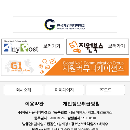
회사소개
마이페이지
PC모드
이용약관
개인정보취급방침
주)지원커뮤니케이션즈
/
등록번호 :
서울 아01363
제호 :
게임포커스
등록일자 :
2010. 09. 29 /
발행일자 :
2010. 06. 01
발행인 :
김세영 /
편집인 :
김세영 /
청소년보호책임자 :
백혜수
발행소 :
서울시 서초구 효령로 61 이수빌딩 401호