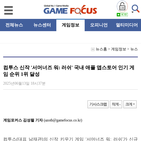
전체뉴스
뉴스센터
게임정보
오피니언
멀티미디어
뉴스홈
>
게임정보
>
뉴스
컴투스 신작 '서머너즈 워: 러쉬' 국내 애플 앱스토어 인기 게
임 순위 1위 달성
2025년06월13일 18시37분
기사스크랩
작게 -
크게 +
게임포커스 김성렬 기자
(azoth@gamefocus.co.kr)
컴투스(대표 남재관)의 신작 키우기 게임 ‘서머너즈 워: 러쉬’가 신규