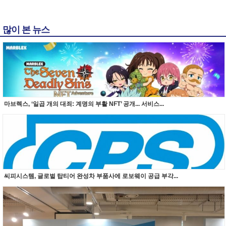
많이 본 뉴스
마브렉스, ‘일곱 개의 대죄: 계명의 부활 NFT’ 공개... 서비스...
씨피시스템, 글로벌 탑티어 완성차 부품사에 로보웨이 공급 부각...