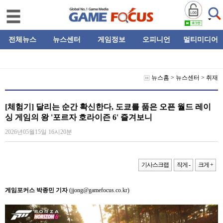
전체뉴스
뉴스센터
게임정보
오피니언
멀티미디어
뉴스홈
>
뉴스센터
>
취재
[체험기] 달리는 순간 확신한다, 도쿄를 품은 오픈 월드 레이
싱 게임의 왕 '포르자 호라이즌 6' 즐겨보니
2026년05월15일 16시20분
기사스크랩
작게 -
크게 +
게임포커스 박종민 기자
(jjong@gamefocus.co.kr)