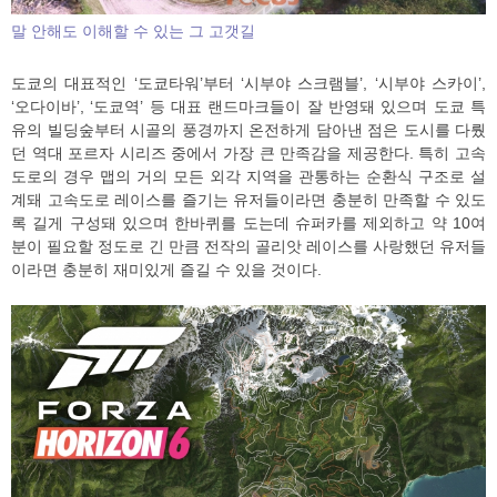
말 안해도 이해할 수 있는 그 고갯길
도쿄의 대표적인 ‘도쿄타워’부터 ‘시부야 스크램블’, ‘시부야 스카이’,
‘오다이바’, ‘도쿄역’ 등 대표 랜드마크들이 잘 반영돼 있으며 도쿄 특
유의 빌딩숲부터 시골의 풍경까지 온전하게 담아낸 점은 도시를 다뤘
던 역대 포르자 시리즈 중에서 가장 큰 만족감을 제공한다. 특히 고속
도로의 경우 맵의 거의 모든 외각 지역을 관통하는 순환식 구조로 설
계돼 고속도로 레이스를 즐기는 유저들이라면 충분히 만족할 수 있도
록 길게 구성돼 있으며 한바퀴를 도는데 슈퍼카를 제외하고 약 10여
분이 필요할 정도로 긴 만큼 전작의 골리앗 레이스를 사랑했던 유저들
이라면 충분히 재미있게 즐길 수 있을 것이다.