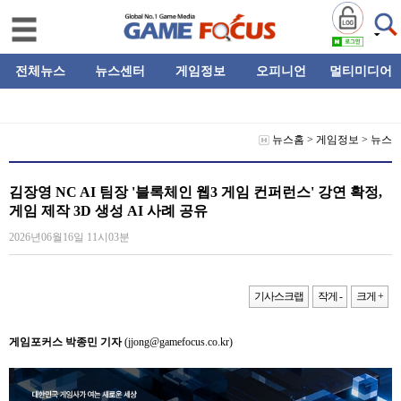
전체뉴스
뉴스센터
게임정보
오피니언
멀티미디어
뉴스홈
>
게임정보
>
뉴스
김장영 NC AI 팀장 '블록체인 웹3 게임 컨퍼런스' 강연 확정,
게임 제작 3D 생성 AI 사례 공유
2026년06월16일 11시03분
기사스크랩
작게 -
크게 +
게임포커스 박종민 기자
(jjong@gamefocus.co.kr)