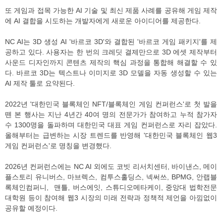
또 게임과 접목 가능한 AI 기술 및 최신 제품 사례를 공유해 게임 제작
에 AI 결합을 시도하는 개발자에게 새로운 아이디어를 제공한다.
NC AI는 3D 생성 AI '바르코 3D'와 결합된 '바르코 게임 패키지'를 제
공하고 있다. 사용자는 한 번의 크레딧 결제만으로 3D 에셋 제작부터
사운드 디자인까지 콘텐츠 제작의 핵심 과정을 통합해 해결할 수 있
다. 바르코 3D는 텍스트나 이미지로 3D 모델을 자동 생성할 수 있는
AI 제작 툴로 요약된다.
2022년 '대한민국 블록체인 NFT/블록체인 게임 컨퍼런스'로 첫 발을
뗀 본 행사는 지난 4년간 40여 명의 전문가가 참여하고 누적 참가자
수 1300명을 돌파하며 대한민국 대표 게임 컨퍼런스로 자리 잡았다.
올해부터는 급변하는 시장 트렌드를 반영해 '대한민국 블록체인 웹3
게임 컨퍼런스'로 명칭을 변경했다.
2026년 컨퍼런스에는 NC AI 외에도 코빗 리서치센터, 바이낸스, 메이
플스토리 유니버스, 마브렉스, 컴투스홀딩스, 넥써쓰, BPMG, 안랩블
록체인컴퍼니, 맨틀, 버스에잇, 스튜디오메타케이, 중앙대 법학전문
대학원 등이 참여해 웹3 시장의 미래 전략과 정책적 제언을 아낌없이
공유할 예정이다.