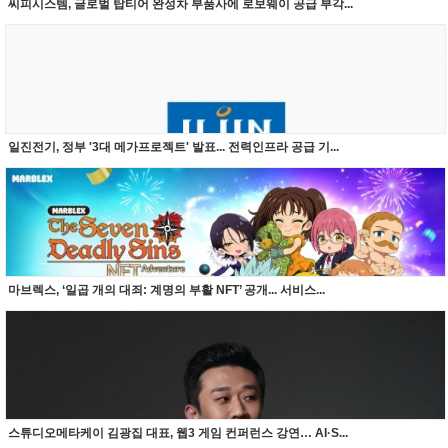
씨피시스템, 글로벌 탑티어 완성차 부품사에 로보웨이 공급 부각...
일진전기, 정부 '3대 메가프로젝트' 발표... 전력인프라 공급 기...
마브렉스, ‘일곱 개의 대죄: 계명의 부활 NFT’ 공개... 서비스...
스튜디오메타케이 김광집 대표, 웹3 게임 컨퍼런스 강연… AI·S...