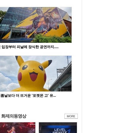
 입장부터 피날레 장식한 공연까지.....
름날보다 더 뜨거운 '포켓몬 고' 유...
화제의동영상