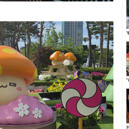
'
"
3