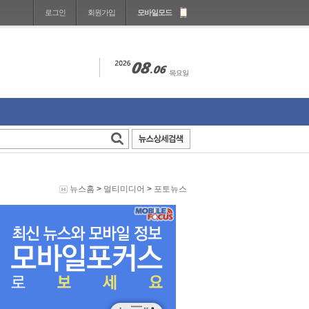
로그인
회원가입
모바일모드
뉴스홈
>
멀티미디어
>
포토뉴스