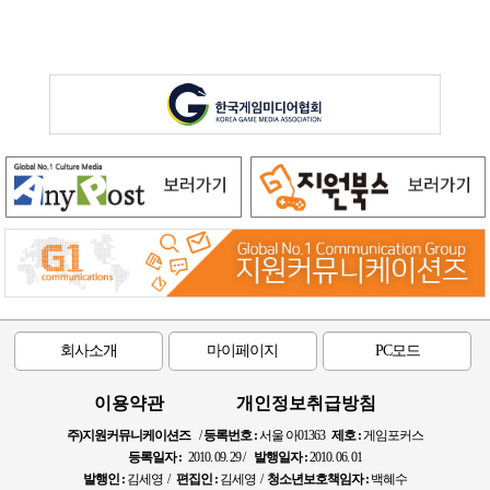
회사소개
마이페이지
PC모드
이용약관
개인정보취급방침
주)지원커뮤니케이션즈
/
등록번호 :
서울 아01363
제호 :
게임포커스
등록일자 :
2010. 09. 29 /
발행일자 :
2010. 06. 01
발행인 :
김세영 /
편집인 :
김세영 /
청소년보호책임자 :
백혜수