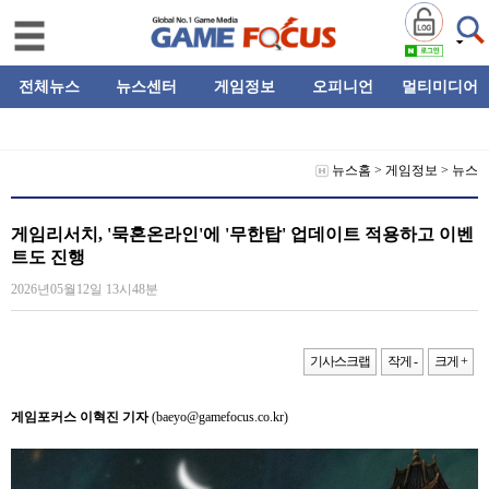
전체뉴스
뉴스센터
게임정보
오피니언
멀티미디어
뉴스홈
>
게임정보
>
뉴스
게임리서치, '묵혼온라인'에 '무한탑' 업데이트 적용하고 이벤
트도 진행
2026년05월12일 13시48분
기사스크랩
작게 -
크게 +
게임포커스 이혁진 기자
(baeyo@gamefocus.co.kr)