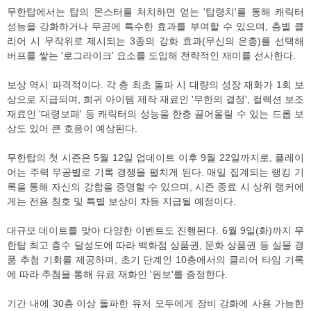
무한탑에서는 탑의 몬스터를 처치하면 얻는 '탑령치'를 통해 캐릭터
성능을 강화하거나 무공에 특수한 효과를 부여할 수 있으며, 층별 클
리어 시 무작위로 제시되는 3종의 강화 효과(무신의 은총)를 선택해
버프를 쌓는 '로그라이크' 요소를 도입해 전략적인 재미를 선사한다.
보상 역시 파격적이다. 각 층 최초 돌파 시 대량의 성장 재화가 1회 보
상으로 지급되며, 희귀 아이템 제작 재료인 '무한의 결정', 컬렉션 보조
재료인 '대령보패' 등 캐릭터의 성능을 한층 끌어올릴 수 있는 드롭 보
상도 있어 큰 호응이 예상된다.
무한탑의 첫 시즌은 5월 12일 업데이트 이후 9월 22일까지로, 플레이
어는 주력 무공별로 기록 경쟁을 펼치게 된다. 매일 집계되는 랭킹 기
록을 통해 자신의 강함을 증명할 수 있으며, 시즌 종료 시 상위 랭커에
게는 전용 칭호 및 특별 보상이 차등 지급될 예정이다.
대규모 데이트를 맞아 다양한 이벤트도 진행된다. 6월 9일(화)까지 무
한탑 최고 층수 달성도에 따라 백화점 상품권, 문화 상품권 등 실물 경
품 추첨 기회를 제공하며, 초기 단계인 10층에서의 클리어 타임 기록
에 따라 추첨을 통해 유료 재화인 '원보'를 증정한다.
기간 내에 30층 이상 돌파한 유저 모두에게 장비 강화에 사용 가능한