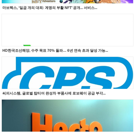
마브렉스, ‘일곱 개의 대죄: 계명의 부활 NFT’ 공개... 서비스...
HD한국조선해양, 수주 목표 70% 돌파… 6년 연속 초과 달성 가능...
씨피시스템, 글로벌 탑티어 완성차 부품사에 로보웨이 공급 부각...