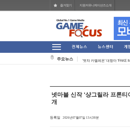
즐겨찾기
지원커뮤니케이션즈소개
작곡 보조에서 블리자드 음악의 기둥
헥토파이낸셜 2026년 상반기 잠
주요뉴스
'멧챠 카멜레온' 대항마 'FAKE M
웹젠 2026년 상반기 누적 매출 77
'스팀' 입점한 27주년 장수 MMO
넷마블문화재단, 여름방학 기념 
넷마블 신작 '샹그릴라 프론티어
아크시스템웍스아시아, 판타지 RPG 
개
그라비티, '라그나로크 제로' 202
등록일
2026년07월07일 13시38분
코리아보드게임즈, '퍼스트 시그널