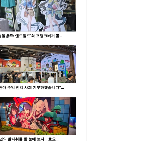
명일방주: 엔드필드'와 프랭크버거 콜...
판매 수익 전액 사회 기부하겠습니다"...
년의 발자취를 한 눈에 보다... 호요...