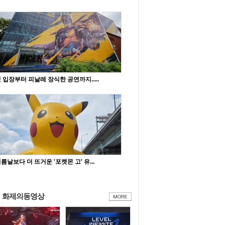
 입장부터 피날레 장식한 공연까지.....
름날보다 더 뜨거운 '포켓몬 고' 유...
화제의동영상