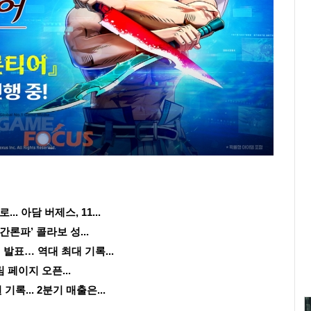
 아담 버제스, 11...
단간론파’ 콜라보 성...
발표… 역대 최대 기록...
팀 페이지 오픈...
기록... 2분기 매출은...