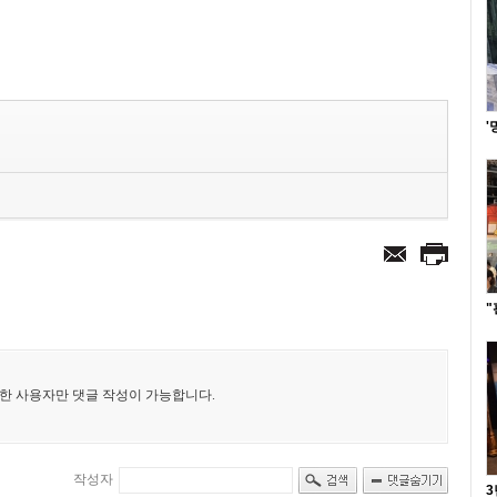
'
"
3