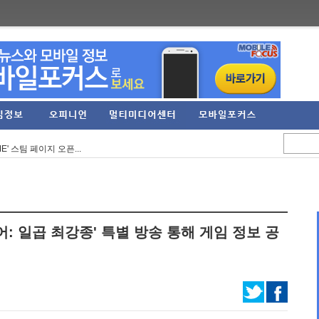
으로... 아담 버...
정 실적 발표… 역대 ...
E' 스팀 페이지 오픈...
3억 원 기록... 2분...
RPG '가디우스: 이터널...
임직원 가족 견학프로...
: 일곱 최강종' 특별 방송 통해 게임 정보 공
'Riviera ~약속의 ...
6 여름 시즌 프로모...
' 등 신작 보드게임...