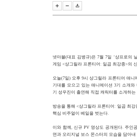
올해 여름의 끝은 '우마무스메'와 
작곡 보조에서 블리자드 음악의 기둥
넷마블(대표 김병규)은 7월 7일 ‘샹프로의
게임 <샹그릴라 프론티어: 일곱 최강종>의 
오늘(7일) 오후 9시 샹그릴라 프론티어 애
기대를 모으고 있는 애니메이션 3기 소개와
기 성우진이 출연해 직접 캐릭터를 소개하는 
방송을 통해 <샹그릴라 프론티어: 일곱 최강
핵심 비주얼이 베일을 벗는다.
이와 함께, 신규 PV 영상도 공개된다. 주
면과 오리지널 보스 몬스터의 모습을 담아내