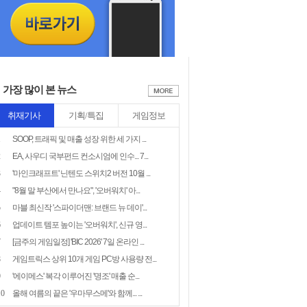
가장 많이 본 뉴스
취재기사
기획/특집
게임정보
1
SOOP, 트래픽 및 매출 성장 위한 세 가지 ...
2
EA, 사우디 국부펀드 컨소시엄에 인수... 7...
3
'마인크래프트' 닌텐도 스위치2 버전 10월 ...
4
"8월 말 부산에서 만나요", '오버워치' 아...
5
마블 최신작 '스파이더맨: 브랜드 뉴 데이'...
6
업데이트 템포 높이는 '오버워치', 신규 영...
7
[금주의 게임일정] 'BIC 2026' 7일 온라인 ...
8
게임트릭스 상위 10개 게임 PC방 사용량 전...
9
'에이메스' 복각 이루어진 '명조' 매출 순...
10
올해 여름의 끝은 '우마무스메'와 함께... ...