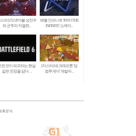
지스타25] 넷마블 성진우
레벨 인피니트 'INTO THE
와 군주의 치열한...
INFINITE' 쇼케이...
모든것이 파괴되는 현실
[지스타24] 크래프톤 '딩
같은 전장을 담다. ...
컴투게더' 개발자 ...
제휴문의