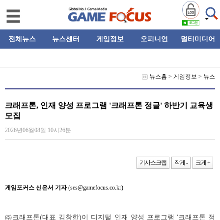
전체뉴스
뉴스센터
게임정보
오피니언
멀티미디어
뉴스홈
>
게임정보
>
뉴스
크래프톤, 인재 양성 프로그램 '크래프톤 정글' 하반기 교육생
모집
2026년06월08일 10시26분
기사스크랩
작게 -
크게 +
게임포커스 신은서 기자
(ses@gamefocus.co.kr)
㈜크래프톤(대표 김창한)이 디지털 인재 양성 프로그램 ‘크래프톤 정