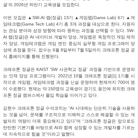
글’의 2026년 하반기 교육생을 모집한다.
이번 모집은 ▲SW-AI 랩(정글) 13기 ▲게임랩(Game Lab) 6기 ▲게
임테크랩(Game Tech Lab) 4기 총 3개 과정을 대상으로 한다. 지원자
는 관심 분야와 성장 방향에 따라 원하는 과정을 선택할 수 있다. SW-
AI 랩(정글)은 AI 네이티브 개발자 양성, 게임랩은 독창적인 게임 제작
자 양성, 게임테크랩은 게임 엔진 중심의 실무형 게임 프로그래머 양
성에 초점을 둔다. 접수는 6월 8일부터 7월 5일까지 크래프톤 정글 공
식 홈페이지를 통해 진행된다.
크래프톤 정글은 KAIST ‘SW 사관학교 정글’ 과정을 기반으로 운영되
는 인재 양성 프로그램이다. 2022년 10월 크래프톤 정글[1] 1기를 시
작으로 게임랩, 게임테크랩 과정을 신설 운영하며 현재까지 700여 명
이 수료했다. 현재는 약 150명의 교육생이 경기도 용인에 위치한 크래
프톤 정글 캠퍼스에서 몰입 학습을 이어가고 있다.
김현수 크래프톤 정글 수석코치는 “AI 시대에는 단순히 기술을 사용하
는 것을 넘어, 문제를 구조적으로 이해하고 스스로 해결할 수 있는 개
발자의 역량이 더욱 중요해지고 있다”며 “크래프톤 정글은 앞으로도
탄탄한 기본기를 바탕으로 AI와 함께 성장할 수 있는 개발자를 기르는
데 지속적으로 힘쓸 것”이라고 말했다.