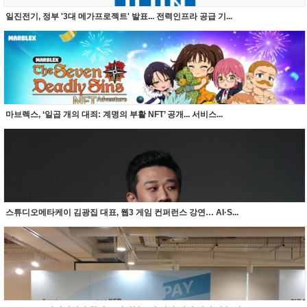
일진전기, 정부 '3대 메가프로젝트' 발표... 전력인프라 공급 기...
마브렉스, ‘일곱 개의 대죄: 계명의 부활 NFT’ 공개... 서비스...
스튜디오메타케이 김광집 대표, 웹3 게임 컨퍼런스 강연… AI·S...