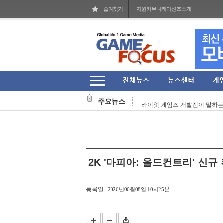
즐겨찾기
지원커뮤니케이션즈소개
'러브 라이브!' 15주년 기념 오케
"PC방에서 이리 고?" 레드포스 P
주요뉴스
라이엇 게임즈 개발진이 말하는 지난 
라이엇 게임즈 'TFT' 한국 서버 
컴투스, 신작 MMORPG '제우스:
그라비티 2026년 2분기 매출 161
2K '마피아: 올드컨트리' 신규
라인게임즈, 자체 개발 PC 신작 'Q
스마일게이트, 엔픽셀 개발 MMOR
등록일
2026년06월08일 10시25분
헥토이노베이션 상반기 매출 2151