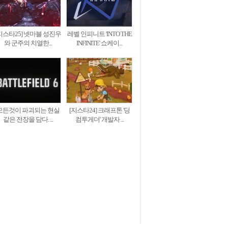
지스타25] 넷마블 성진우
레벨 인피니트 'INTO THE
와 군주의 치열한...
INFINITE' 쇼케이...
모든것이 파괴되는 현실
[지스타24] 크래프톤 '딩
같은 전장을 담다. ...
컴투게더' 개발자 ...