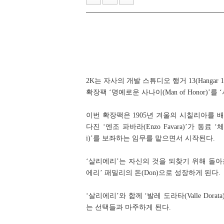
스마일게이트, '코믹월드 335 일산
'러브 라이브!' 15주년 기념 오케
2K는 자사의 개발 스튜디오 행거 13(Hangar 13)
확장팩 ‘명예로운 사나이(Man of Honor)’를 
이번 확장팩은 1905년 겨울의 시칠리아를 배경으로
다진 ‘엔조 파바라(Enzo Favara)’가 동료 ‘
i)’를 보좌하는 임무를 맡으면서 시작된다.
‘살리에리’는 자신의 것을 되찾기 위해 돌아
에리’ 패밀리의 돈(Don)으로 성장하게 된다.
‘살리에리’와 함께 ‘발레 도라타(Valle Dor
는 선택들과 마주하게 된다.