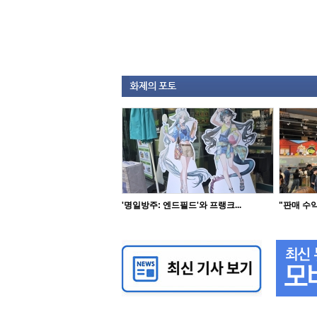
'명일방주: 엔드필드'와 프랭크...
"판매 수익