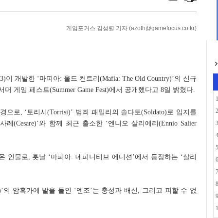
'에 '카오스 제로 ...
스트라 콘서트 10월 ...
게임포커스 김성렬 기자 (azoth@gamefocus.co.kr)
이 개발한 ‘마피아: 올드 컨트리(Mafia: The Old Country)’의 신규
‘서머 게임 페스트(Summer Game Fest)에서 공개했다고 8일 밝혔다.
, ‘토리시(Torrisi)’ 범죄 패밀리의 솔다토(Soldato)로 입지를
체사레(Cesare)’와 함께 최근 출소한 ‘엔니오 살리에리(Ennio Salier
온 인물로, 훗날 ‘마피아: 데피니티브 에디션’에서 등장하는 ‘살리
ata)’의 암흑가에 발을 들인 ‘엔조’는 충성과 배신, 그리고 피할 수 없