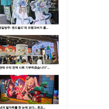
명일방주: 엔드필드'와 프랭크버거 콜...
판매 수익 전액 사회 기부하겠습니다"...
년의 발자취를 한 눈에 보다... 호요...