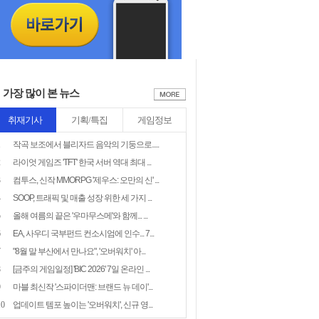
가장 많이 본 뉴스
취재기사
기획/특집
게임정보
1
작곡 보조에서 블리자드 음악의 기둥으로.....
2
라이엇 게임즈 'TFT' 한국 서버 역대 최대 ...
3
컴투스, 신작 MMORPG '제우스: 오만의 신' ...
4
SOOP, 트래픽 및 매출 성장 위한 세 가지 ...
5
올해 여름의 끝은 '우마무스메'와 함께... ...
6
EA, 사우디 국부펀드 컨소시엄에 인수... 7...
7
"8월 말 부산에서 만나요", '오버워치' 아...
8
[금주의 게임일정] 'BIC 2026' 7일 온라인 ...
9
마블 최신작 '스파이더맨: 브랜드 뉴 데이'...
10
업데이트 템포 높이는 '오버워치', 신규 영...