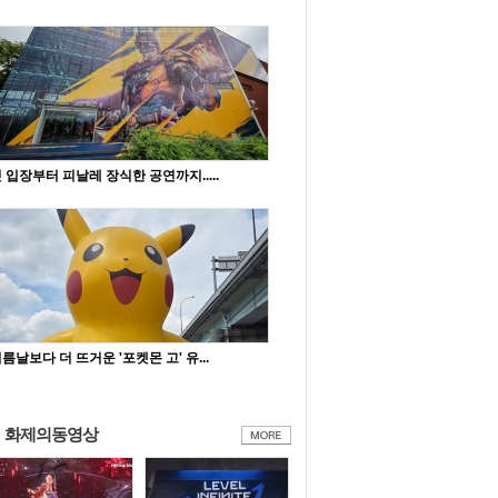
 입장부터 피날레 장식한 공연까지.....
름날보다 더 뜨거운 '포켓몬 고' 유...
화제의동영상