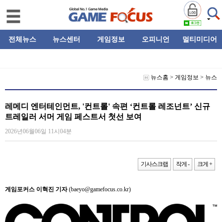
전체뉴스
뉴스센터
게임정보
오피니언
멀티미디어
뉴스홈
>
게임정보
>
뉴스
레메디 엔터테인먼트, '컨트롤' 속편 ‘컨트롤 레조넌트’ 신규
트레일러 서머 게임 페스트서 첫선 보여
2026년06월06일 11시04분
기사스크랩
작게 -
크게 +
게임포커스 이혁진 기자
(baeyo@gamefocus.co.kr)