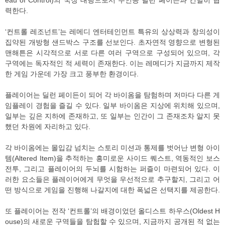
eau of Control)의 국장 대행으로서 주인공 딜런 페이든과 긴밀히 협
력한다.
‘컨트롤 레조넌트’는 레메디 엔터테인먼트 특유의 상상력과 창의성이
집약된 개방형 샌드박스 구조를 선보인다. 초자연적 영향으로 변형된
맨해튼은 시각적으로 서로 다른 여러 구역으로 구성되어 있으며, 각
구역에는 독자적인 적 세력이 존재한다. 이는 레메디가 지금까지 제작
한 게임 가운데 가장 크고 풍부한 환경이다.
플레이어는 딜런 페이든이 되어 각 바이옴을 탐험하며 저마다 다른 게
임플레이 경험을 즐길 수 있다. 일부 바이옴은 지상에 위치해 있으며,
일부는 깊은 지하에 존재하고, 또 일부는 인간이 그 존재조차 알지 못
했던 차원에 자리하고 있다.
각 바이옴에는 몰입감 넘치는 스토리 미션과 통제를 벗어난 변형 아이
템(Altered Item)을 추적하는 흥미로운 사이드 퀘스트, 역동적인 보스
전투, 그리고 플레이어의 두뇌를 시험하는 퍼즐이 마련되어 있다. 이
러한 요소들은 플레이어에게 무엇을 우선적으로 추구할지, 그리고 어
떤 방식으로 게임을 진행해 나갈지에 대한 폭넓은 선택지를 제공한다.
또 플레이어는 전작 ‘컨트롤’의 배경이었던 올디스트 하우스(Oldest H
ouse)의 새로운 구역들을 탐험할 수 있으며, 지금까지 공개된 적 없는