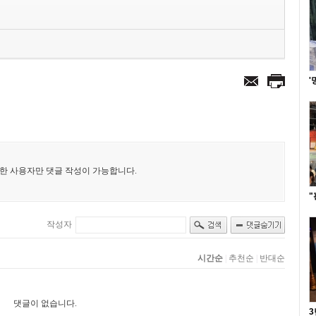
'
"
3