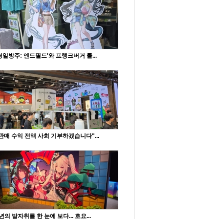
명일방주: 엔드필드'와 프랭크버거 콜...
판매 수익 전액 사회 기부하겠습니다"...
년의 발자취를 한 눈에 보다... 호요...