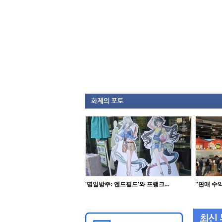
'명일방주: 엔드필드'와 프랭크...
"판매 수익