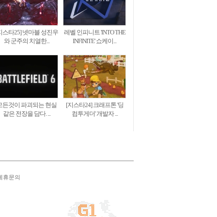
지스타25] 넷마블 성진우
레벨 인피니트 'INTO THE
와 군주의 치열한...
INFINITE' 쇼케이...
모든것이 파괴되는 현실
[지스타24] 크래프톤 '딩
같은 전장을 담다. ...
컴투게더' 개발자 ...
제휴문의