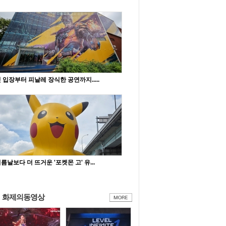
 입장부터 피날레 장식한 공연까지.....
름날보다 더 뜨거운 '포켓몬 고' 유...
화제의동영상