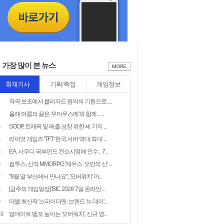
가장 많이 본 뉴스
취재기사
기획/특집
게임정보
1
작곡 보조에서 블리자드 음악의 기둥으로.....
2
올해 여름의 끝은 '우마무스메'와 함께... ...
3
SOOP, 트래픽 및 매출 성장 위한 세 가지 ...
4
라이엇 게임즈 'TFT' 한국 서버 역대 최대 ...
5
EA, 사우디 국부펀드 컨소시엄에 인수... 7...
6
컴투스, 신작 MMORPG '제우스: 오만의 신' ...
7
"8월 말 부산에서 만나요", '오버워치' 아...
8
[금주의 게임일정] 'BIC 2026' 7일 온라인 ...
9
마블 최신작 '스파이더맨: 브랜드 뉴 데이'...
10
업데이트 템포 높이는 '오버워치', 신규 영...