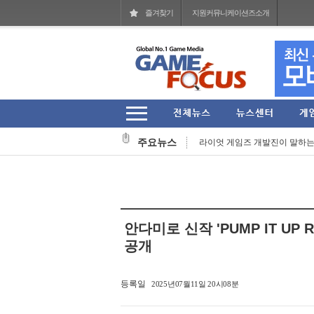
즐겨찾기
지원커뮤니케이션즈소개
'러브 라이브!' 15주년 기념 오케
"PC방에서 이리 고?" 레드포스 P
주요뉴스
라이엇 게임즈 개발진이 말하는 지난 
라이엇 게임즈 'TFT' 한국 서버 
컴투스, 신작 MMORPG '제우스:
그라비티 2026년 2분기 매출 161
안다미로 신작 'PUMP IT UP R
라인게임즈, 자체 개발 PC 신작 'Q
공개
스마일게이트, 엔픽셀 개발 MMOR
등록일
2025년07월11일 20시08분
헥토이노베이션 상반기 매출 2151