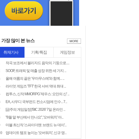
가장 많이 본 뉴스
취재기사
기획/특집
게임정보
1
작곡 보조에서 블리자드 음악의 기둥으로.....
2
SOOP, 트래픽 및 매출 성장 위한 세 가지 ...
3
올해 여름의 끝은 '우마무스메'와 함께... ...
4
라이엇 게임즈 'TFT' 한국 서버 역대 최대 ...
5
컴투스, 신작 MMORPG '제우스: 오만의 신' ...
6
EA, 사우디 국부펀드 컨소시엄에 인수... 7...
7
[금주의 게임일정] 'BIC 2026' 7일 온라인 ...
8
"8월 말 부산에서 만나요", '오버워치' 아...
9
마블 최신작 '스파이더맨: 브랜드 뉴 데이'...
10
업데이트 템포 높이는 '오버워치', 신규 영...