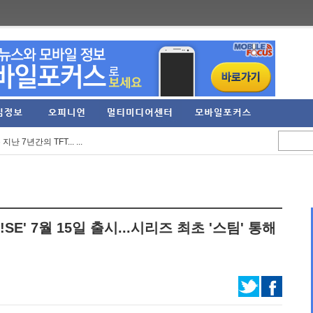
스트라 콘서트 10월 ...
C 아레나 '이터널 리...
7년간의 TFT... ...
역대 최대 규모의 오...
 오만의 신' 쇼케이스 ...
9억 원 기록... 영업...
!SE' 7월 15일 출시...시리즈 최초 '스팀' 통해
UIET' 스팀 플레이 ...
PG 신작 '이클립스: ...
억원, 영업이익 274...