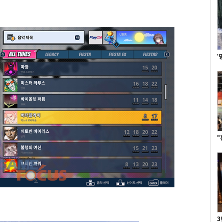
'
"
3