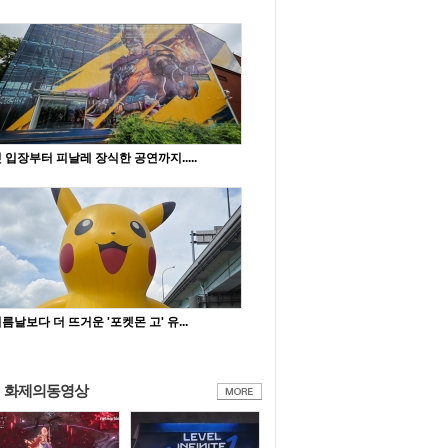
 입장부터 피날레 장식한 공연까지.....
름날보다 더 뜨거운 '포켓몬 고' 유...
화제의동영상