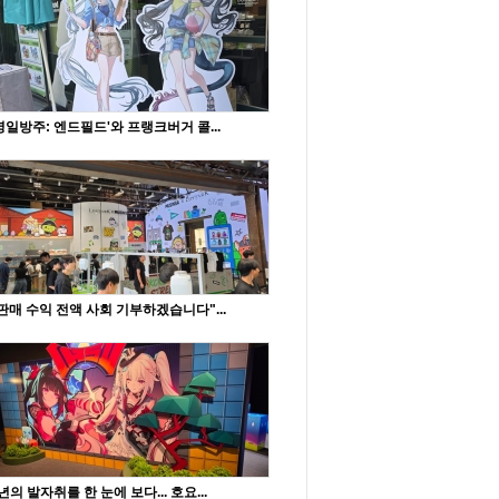
명일방주: 엔드필드'와 프랭크버거 콜...
판매 수익 전액 사회 기부하겠습니다"...
년의 발자취를 한 눈에 보다... 호요...