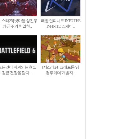
지스타25] 넷마블 성진우
레벨 인피니트 'INTO THE
와 군주의 치열한...
INFINITE' 쇼케이...
모든것이 파괴되는 현실
[지스타24] 크래프톤 '딩
같은 전장을 담다. ...
컴투게더' 개발자 ...