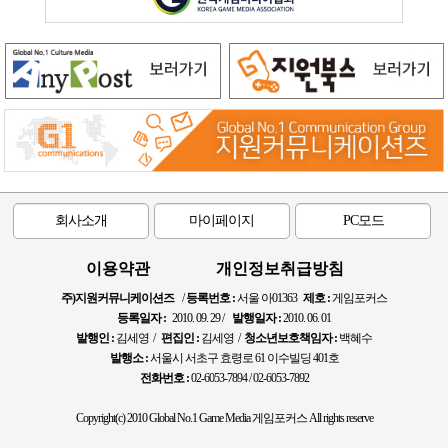
회사소개
마이페이지
PC모드
이용약관
개인정보취급방침
주)지원커뮤니케이션즈
/
등록번호 :
서울 아01363
제호 :
게임포커스
등록일자 :
2010. 09. 29 /
발행일자 :
2010. 06. 01
발행인 :
김세영 /
편집인 :
김세영 /
청소년보호책임자 :
백혜수
발행소 :
서울시 서초구 효령로 61 이수빌딩 401호
전화번호 :
02-6053-7894 / 02-6053-7892
Copyright(c) 2010 Global No.1 Game Media 게임포커스 All rights reserve