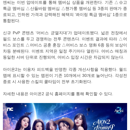
엔씨는 이번 업데이트를 통해 멤버십 상품을 개편한다. 기존 △슈고
특급 멤버십 △산들바람 멤버십 △챈가룽 멤버십 등 3종의 판매가 종
료되고, 인하된 가격과 강력해진 혜택의 ‘콰이링 특급 멤버십’ 1종으로
통합된다.
신규 PvP 콘텐츠 ‘어비스 균열지대’가 업데이트됐다. 넓은 전장에서
필드 보스를 두고 경쟁하는 전투 콘텐츠다. 이벤트 결과에 따라 △어
비스 포인트 △어비스 공훈 훈장 △어비스 보스 명화 6종 등의 보상이
차등 분배된다. 이벤트 지역은 일정 주기마다 열린다. 어비스 매칭과
동일한 서버 단위로 진행되며, 어비스 입장 시간은 차감되지 않는다.
아이온2는 이용자 피드백을 반영한 각종 개선사항을 적용했다. 월드
맵에 표시할 수 있는 맵핀이 기존 10개에서 30개로 늘어난다. 각성전
종료 시 사용한 스킬의 쿨타임이 전부 초기화된다.
자세한 내용은 아이온2 공식 홈페이지를 통해 확인할 수 있다.