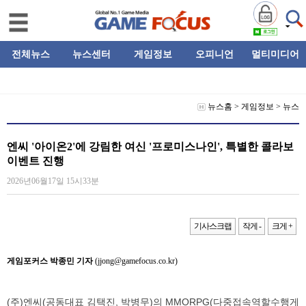
전체뉴스
뉴스센터
게임정보
오피니언
멀티미디어
뉴스홈
>
게임정보
>
뉴스
엔씨 '아이온2'에 강림한 여신 '프로미스나인', 특별한 콜라보
이벤트 진행
2026년06월17일 15시33분
기사스크랩
작게 -
크게 +
게임포커스 박종민 기자
(jjong@gamefocus.co.kr)
(주)엔씨(공동대표 김택진, 박병무)의 MMORPG(다중접속역할수행게