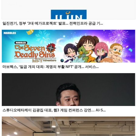
일진전기, 정부 '3대 메가프로젝트' 발표... 전력인프라 공급 기...
마브렉스, ‘일곱 개의 대죄: 계명의 부활 NFT’ 공개... 서비스...
스튜디오메타케이 김광집 대표, 웹3 게임 컨퍼런스 강연… AI·S...