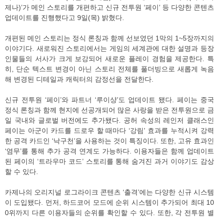
제나)’가 메인 스토리를 개편하고 신규 전투원 ‘페이’ 등 다양한 콘텐츠
업데이트를 진행했다고 9일(목) 밝혔다.
개편된 메인 스토리는 정식 론칭과 함께 선보였던 1막의 1~5장까지의
이야기다. 새로워진 스토리에서는 게임의 세계관에 대한 설명과 등장
인물들의 서사가 크게 보강되어 새로운 플레이 경험을 제공한다. 특
히, 단순 텍스트 변경이 아닌 스토리 전체를 풀더빙으로 새롭게 녹음
해 변경된 디테일과 캐릭터의 감정선을 전달한다.
신규 전투원 ‘페이’와 파트너 ‘루이샹’도 업데이트 됐다. 페이는 중국
정식 론칭과 함께 현지에 선공개되어 많은 사랑을 받은 전투원으로 금
일 국내와 글로벌 버전에도 추가됐다. 공허 속성의 레인저 클래스인
페이는 아군이 카드를 드로우 할 때마다 ‘강림’ 효과를 누적시켜 강력
한 공격 카드인 ‘낙구천’을 사용하는 것이 특징이다. 또한, 고유 효과인
‘염무’를 통해 추가 공격 연계도 가능하다. 이용자들은 함께 업데이트
된 페이의 ‘트라우마 코드’ 스토리를 통해 숨겨진 과거 이야기도 감상
할 수 있다.
카제나의 오리지널 로그라이크 콘텐츠 ‘출격’에는 다양한 신규 시스템
이 도입됐다. 먼저, 하드코어 모드에 순위 시스템이 추가되어 최대 10
0위까지 다른 이용자들의 순위를 확인할 수 있다. 또한, 각 전투원 별