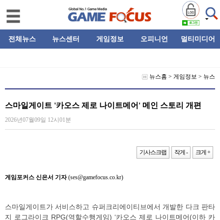
전체뉴스
뉴스센터
게임정보
오피니언
멀티미디어
뉴스홈
>
게임정보
>
뉴스
스마일게이트 '카오스 제로 나이트메어' 메인 스토리 개편
2026년07월09일 12시01분
기사스크랩
작게 -
크게 +
게임포커스 신은서 기자
(ses@gamefocus.co.kr)
스마일게이트가 서비스하고 슈퍼크리에이티브에서 개발한 다크 판타
지 로그라이크 RPG(역할수행게임) ‘카오스 제로 나이트메어(이하 카