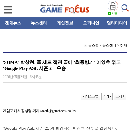
전체뉴스
뉴스센터
게임정보
오피니언
멀티미디어
뉴스홈
>
뉴스센터
>
취재
'SOMA' 박상현, 풀 세트 접전 끝에 ‘최종병기’ 이영호 꺾고
‘Google Play ASL 시즌 21’ 우승
2026년05월24일 16시45분
기사스크랩
작게 -
크게 +
게임포커스 김성렬 기자
(azoth@gamefocus.co.kr)
‘Google Play ASL 시즌 21’의 최강자는 박상현 선수로 결정됐다.