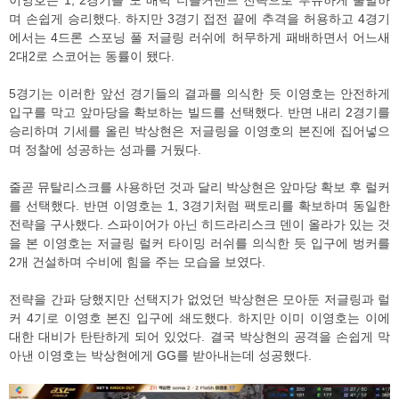
이영호는 1, 2경기를 노 배럭 더블커맨드 전략으로 부유하게 출발하
며 손쉽게 승리했다. 하지만 3경기 접전 끝에 추격을 허용하고 4경기
에서는 4드론 스포닝 풀 저글링 러쉬에 허무하게 패배하면서 어느새
2대2로 스코어는 동률이 됐다.
5경기는 이러한 앞선 경기들의 결과를 의식한 듯 이영호는 안전하게
입구를 막고 앞마당을 확보하는 빌드를 선택했다. 반면 내리 2경기를
승리하며 기세를 올린 박상현은 저글링을 이영호의 본진에 집어넣으
며 정찰에 성공하는 성과를 거뒀다.
줄곧 뮤탈리스크를 사용하던 것과 달리 박상현은 앞마당 확보 후 럴커
를 선택했다. 반면 이영호는 1, 3경기처럼 팩토리를 확보하며 동일한
전략을 구사했다. 스파이어가 아닌 히드라리스크 덴이 올라가 있는 것
을 본 이영호는 저글링 럴커 타이밍 러쉬를 의식한 듯 입구에 벙커를
2개 건설하며 수비에 힘을 주는 모습을 보였다.
전략을 간파 당했지만 선택지가 없었던 박상현은 모아둔 저글링과 럴
커 4기로 이영호 본진 입구에 쇄도했다. 하지만 이미 이영호는 이에
대한 대비가 탄탄하게 되어 있었다. 결국 박상현의 공격을 손쉽게 막
아낸 이영호는 박상현에게 GG를 받아내는데 성공했다.