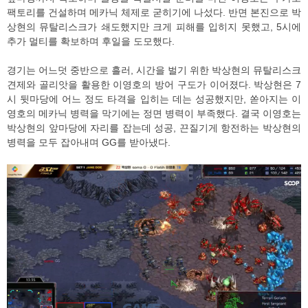
팩토리를 건설하며 메카닉 체제로 굳히기에 나섰다. 반면 본진으로 박
상현의 뮤탈리스크가 쇄도했지만 크게 피해를 입히지 못했고, 5시에
추가 멀티를 확보하며 후일을 도모했다.
경기는 어느덧 중반으로 흘러, 시간을 벌기 위한 박상현의 뮤탈리스크
견제와 골리앗을 활용한 이영호의 방어 구도가 이어졌다. 박상현은 7
시 뒷마당에 어느 정도 타격을 입히는 데는 성공했지만, 쏟아지는 이
영호의 메카닉 병력을 막기에는 정면 병력이 부족했다. 결국 이영호는
박상현의 앞마당에 자리를 잡는데 성공, 끈질기게 항전하는 박상현의
병력을 모두 잡아내며 GG를 받아냈다.