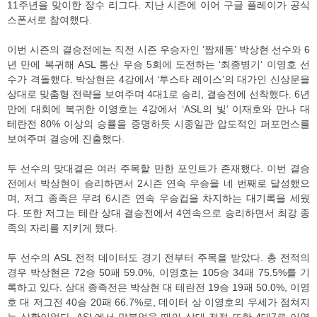
11주년을 맞이한 장수 리그다. 지난 시즌에 이어 구글 플레이가 공식
스폰서로 참여했다.
이번 시즌의 결승전에는 직전 시즌 우승자인 ‘짭제동’ 박상현 선수와 6
년 만에 복귀해 ASL 통산 우승 5회에 도전하는 ‘최종병기’ 이영호 선
수가 격돌했다. 박상현은 4강에서 ‘투스타 레이스’의 대가인 신상문을
상대로 맞춤형 전략을 보여주며 4대1로 승리, 결승전에 선착했다. 6년
만에 대회에 복귀한 이영호는 4강에서 ‘ASL의 빛’ 이재호와 만나 대
테란전 80% 이상의 승률을 증명하듯 시종일관 압도적인 퍼포먼스를
보여주며 결승에 진출했다.
두 선수의 맞대결은 여러 주목할 만한 포인트가 존재했다. 이번 결승
전에서 박상현이 승리하면서 2시즌 연속 우승을 네 번째로 달성했으
며, 저그 종족은 무려 6시즌 연속 우승컵을 차지하는 대기록을 세웠
다. 또한 저그는 테란 상대 결승전에서 4연속으로 승리하면서 최강 종
족의 자리를 지키게 됐다.
두 선수의 ASL 전적 데이터도 경기 전부터 주목을 받았다. 총 전적의
경우 박상현은 72승 50패 59.0%, 이영호는 105승 34패 75.5%를 기
록하고 있다. 상대 종족전은 박상현 대 테란전 19승 19패 50.0%, 이영
호 대 저그전 40승 20패 66.7%로, 데이터 상 이영호의 우세가 점쳐지
는 상황이었다. ASL에서 맞붙었을 때의 상대 전적 또한 4대7로 이영