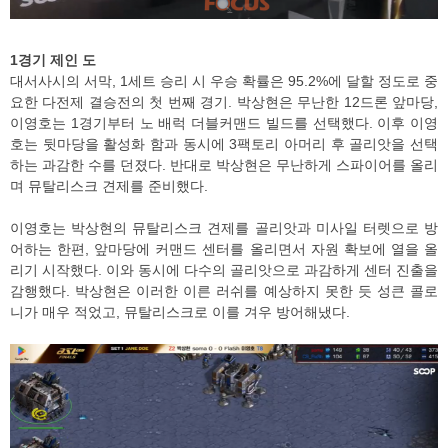
1경기 제인 도
대서사시의 서막, 1세트 승리 시 우승 확률은 95.2%에 달할 정도로 중
요한 다전제 결승전의 첫 번째 경기. 박상현은 무난한 12드론 앞마당,
이영호는 1경기부터 노 배럭 더블커맨드 빌드를 선택했다. 이후 이영
호는 뒷마당을 활성화 함과 동시에 3팩토리 아머리 후 골리앗을 선택
하는 과감한 수를 던졌다. 반대로 박상현은 무난하게 스파이어를 올리
며 뮤탈리스크 견제를 준비했다.
이영호는 박상현의 뮤탈리스크 견제를 골리앗과 미사일 터렛으로 방
어하는 한편, 앞마당에 커맨드 센터를 올리면서 자원 확보에 열을 올
리기 시작했다. 이와 동시에 다수의 골리앗으로 과감하게 센터 진출을
감행했다. 박상현은 이러한 이른 러쉬를 예상하지 못한 듯 성큰 콜로
니가 매우 적었고, 뮤탈리스크로 이를 겨우 방어해냈다.