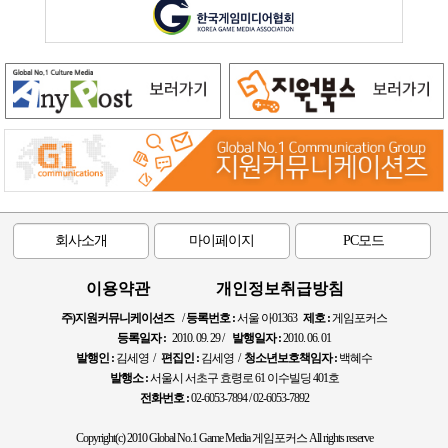
회사소개
마이페이지
PC모드
이용약관
개인정보취급방침
주)지원커뮤니케이션즈
/
등록번호 :
서울 아01363
제호 :
게임포커스
등록일자 :
2010. 09. 29 /
발행일자 :
2010. 06. 01
발행인 :
김세영 /
편집인 :
김세영 /
청소년보호책임자 :
백혜수
발행소 :
서울시 서초구 효령로 61 이수빌딩 401호
전화번호 :
02-6053-7894 / 02-6053-7892
Copyright(c) 2010 Global No.1 Game Media 게임포커스 All rights reserve