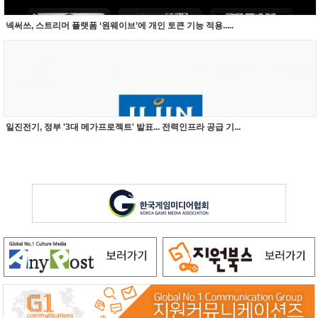
넥써쓰, 스트리머 플랫폼 ‘원웨이브’에 개인 토큰 기능 적용.....
일진전기, 정부 '3대 메가프로젝트' 발표... 전력인프라 공급 기...