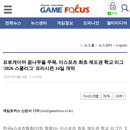
전체뉴스
뉴스센터
게임정보
오피니언
멀티미디어
뉴스홈
>
뉴스센터
>
e-sports
프로게이머 꿈나무들 주목, 이스포츠 최초 제도권 학교 리그
'2026 스쿨리그' 프리시즌 14일 개막
2026년05월14일 11시45분
기사스크랩
작게 -
크게 +
게임포커스 신은서 기자
(ses@gamefocus.co.kr)
한국e스포츠협회(이하 협회)는 이스포츠 최초 제도권 학교 리그인 ‘2