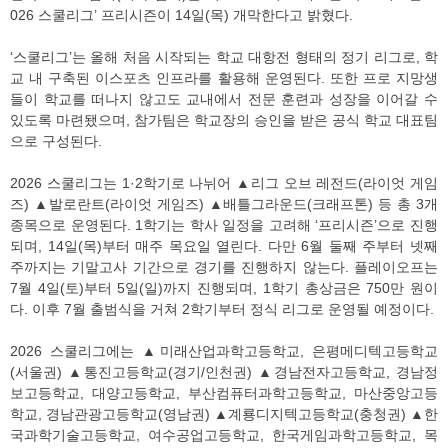
026 스쿨리그’ 프리시즌이 14일(목) 개막한다고 밝혔다.
‘스쿨리그’는 올해 처음 시작되는 학교 대항전 형태의 정기 리그로, 학
교 내 구축된 이스포츠 인프라를 활용해 운영된다. 또한 프로 지망생
들이 학교를 떠나지 않고도 교내에서 전문 훈련과 성장을 이어갈 수
있도록 마련됐으며, 참가팀은 학교장의 승인을 받은 공식 학교 대표팀
으로 구성된다.
2026 스쿨리그는 1·2학기로 나뉘어 ▲리그 오브 레전드(라이엇 게임
즈) ▲발로란트(라이엇 게임즈) ▲배틀그라운드(크래프톤) 등 총 3개
종목으로 운영된다. 1학기는 학사 일정을 고려해 ‘프리시즌’으로 진행
되며, 14일(목)부터 매주 목요일 열린다. 다만 6월 둘째 주부터 넷째
주까지는 기말고사 기간으로 경기를 진행하지 않는다. 플레이오프는
7월 4일(토)부터 5일(일)까지 진행되며, 1학기 총상금은 750만 원이
다. 이후 7월 출범식을 거쳐 2학기부터 정식 리그로 운영될 예정이다.
2026 스쿨리그에는 ▲미래산업과학고등학교, 은평메디텍고등학교
(서울권) ▲통진고등학교(경기/인천권) ▲경남전자고등학교, 경남정
보고등학교, 대양고등학교, 부산컴퓨터과학고등학교, 마산중앙고등
학교, 경남관광고등학교(영남권) ▲계룡디지텍고등학교(충청권) ▲한
국과학기술고등학교, 여수공업고등학교, 한국게임과학고등학교, 목