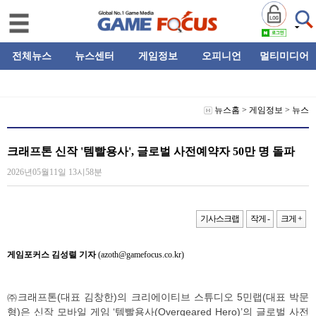
전체뉴스
뉴스센터
게임정보
오피니언
멀티미디어
뉴스홈
>
게임정보
>
뉴스
크래프톤 신작 '템빨용사', 글로벌 사전예약자 50만 명 돌파
2026년05월11일 13시58분
기사스크랩
작게 -
크게 +
게임포커스 김성렬 기자
(azoth@gamefocus.co.kr)
㈜크래프톤(대표 김창한)의 크리에이티브 스튜디오 5민랩(대표 박문
형)은 신작 모바일 게임 ‘템빨용사(Overgeared Hero)’의 글로벌 사전