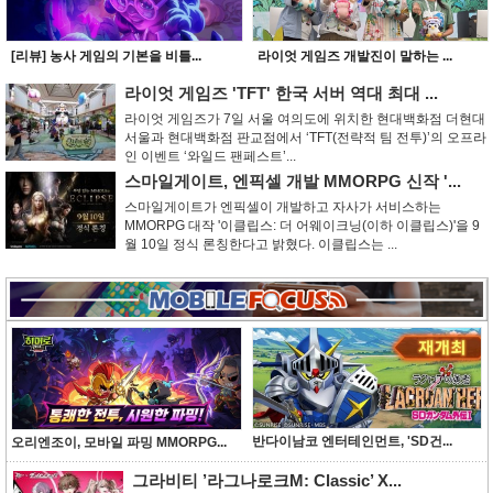
[리뷰] 농사 게임의 기본을 비틀...
라이엇 게임즈 개발진이 말하는 ...
라이엇 게임즈 'TFT' 한국 서버 역대 최대 ...
라이엇 게임즈가 7일 서울 여의도에 위치한 현대백화점 더현대
서울과 현대백화점 판교점에서 ‘TFT(전략적 팀 전투)’의 오프라
인 이벤트 ‘와일드 팬페스트’...
스마일게이트, 엔픽셀 개발 MMORPG 신작 '...
스마일게이트가 엔픽셀이 개발하고 자사가 서비스하는
MMORPG 대작 '이클립스: 더 어웨이크닝(이하 이클립스)'을 9
월 10일 정식 론칭한다고 밝혔다. 이클립스는 ...
반다이남코 엔터테인먼트, 'SD건...
오리엔조이, 모바일 파밍 MMORPG...
그라비티 ’라그나로크M: Classic’ X...