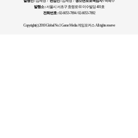
발행인 :
김세영 /
편집인 :
김세영 /
청소년보호책임자 :
백혜수
발행소 :
서울시 서초구 효령로 61 이수빌딩 401호
전화번호 :
02-6053-7894 / 02-6053-7892
Copyright(c) 2010 Global No.1 Game Media 게임포커스 All rights reserve