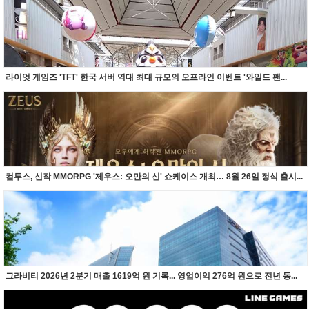
라이엇 게임즈 'TFT' 한국 서버 역대 최대 규모의 오프라인 이벤트 '와일드 팬...
컴투스, 신작 MMORPG '제우스: 오만의 신' 쇼케이스 개최… 8월 26일 정식 출시...
그라비티 2026년 2분기 매출 1619억 원 기록... 영업이익 276억 원으로 전년 동...