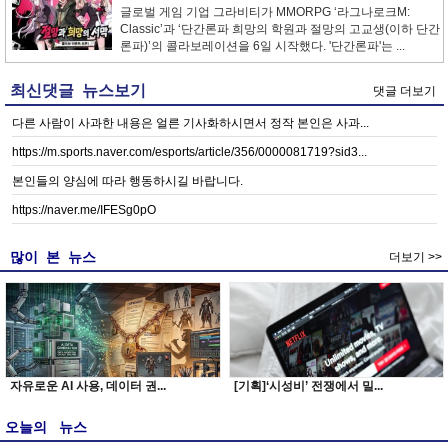
글로벌 게임 기업 그라비티가 MMORPG ‘라그나로크M:
Classic’과 ‘단간론파 희망의 학원과 절망의 고교생(이하 단간
론파)’의 콜라보레이션을 6일 시작했다. '단간론파'는 ...
최신댓글 뉴스보기
댓글 더보기
다른 사람이 사과한 내용은 얼른 기사화하시면서 정작 본인은 사과...
https://m.sports.naver.com/esports/article/356/0000081719?sid3...
본인들의 양심에 따라 행동하시길 바랍니다.
https://naver.me/IFESg0pO
많이 본 뉴스
더보기 >>
자유로운 AI 사용, 데이터 권...
[기획]‘시성비’ 전쟁에서 밀...
오늘의 뉴스