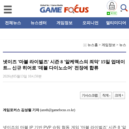
전체뉴스
뉴스센터
게임정보
오피니언
멀티미디어
뉴스홈
>
게임정보
>
뉴스
넷이즈 '마블 라이벌즈' 시즌 8 '알케맥스의 죄악' 15일 업데이
트... 신규 히어로 '데블 다이노소어' 전장에 합류
2026년05월13일 10시59분
기사스크랩
작게 -
크게 +
게임포커스 김성렬 기자
(azoth@gamefocus.co.kr)
넷이즈의 마블 IP 기반 PVP 슈팅 협동 게임 '마블 라이벌즈' 시즌 8 '알