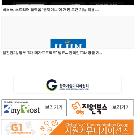
넥써쓰, 스트리머 플랫폼 ‘원웨이브’에 개인 토큰 기능 적용.....
일진전기, 정부 '3대 메가프로젝트' 발표... 전력인프라 공급 기...