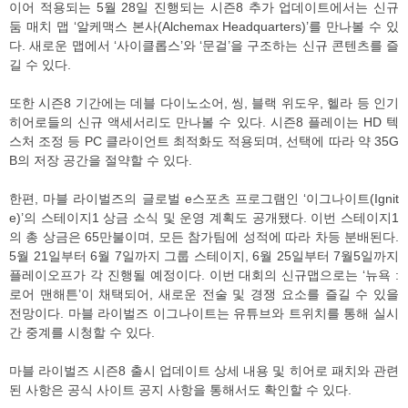
이어 적용되는 5월 28일 진행되는 시즌8 추가 업데이트에서는 신규
둠 매치 맵 ‘알케맥스 본사(Alchemax Headquarters)’를 만나볼 수 있
다. 새로운 맵에서 ‘사이클롭스’와 ‘문걸’을 구조하는 신규 콘텐츠를 즐
길 수 있다.
또한 시즌8 기간에는 데블 다이노소어, 씽, 블랙 위도우, 헬라 등 인기
히어로들의 신규 액세서리도 만나볼 수 있다. 시즌8 플레이는 HD 텍
스처 조정 등 PC 클라이언트 최적화도 적용되며, 선택에 따라 약 35G
B의 저장 공간을 절약할 수 있다.
한편, 마블 라이벌즈의 글로벌 e스포츠 프로그램인 ‘이그나이트(Ignit
e)’의 스테이지1 상금 소식 및 운영 계획도 공개됐다. 이번 스테이지1
의 총 상금은 65만불이며, 모든 참가팀에 성적에 따라 차등 분배된다.
5월 21일부터 6월 7일까지 그룹 스테이지, 6월 25일부터 7월5일까지
플레이오프가 각 진행될 예정이다. 이번 대회의 신규맵으로는 ‘뉴욕 :
로어 맨해튼’이 채택되어, 새로운 전술 및 경쟁 요소를 즐길 수 있을
전망이다. 마블 라이벌즈 이그나이트는 유튜브와 트위치를 통해 실시
간 중계를 시청할 수 있다.
마블 라이벌즈 시즌8 출시 업데이트 상세 내용 및 히어로 패치와 관련
된 사항은 공식 사이트 공지 사항을 통해서도 확인할 수 있다.